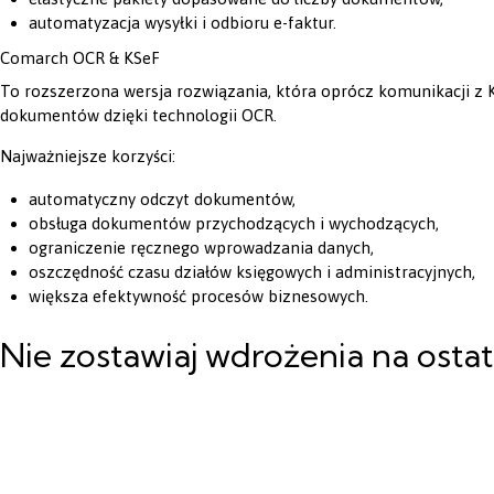
automatyzacja wysyłki i odbioru e-faktur.
Comarch OCR & KSeF
To rozszerzona wersja rozwiązania, która oprócz komunikacji z
dokumentów dzięki technologii OCR.
Najważniejsze korzyści:
automatyczny odczyt dokumentów,
obsługa dokumentów przychodzących i wychodzących,
ograniczenie ręcznego wprowadzania danych,
oszczędność czasu działów księgowych i administracyjnych,
większa efektywność procesów biznesowych.
Nie zostawiaj wdrożenia na ostat
Zmiany związane z KSeF warto zaplanować z wyprzedzeniem. Wy
wdrożenie pozwolą uniknąć przestojów i zapewnią płynną obsług
Eksperci Netrix pomogą przeanalizować potrzeby Twojej firmy, 