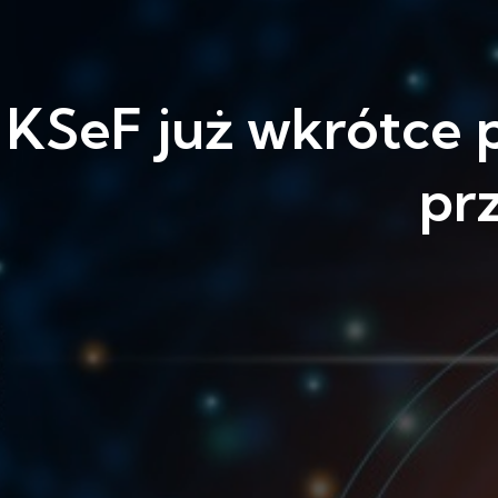
KSeF już wkrótce p
pr