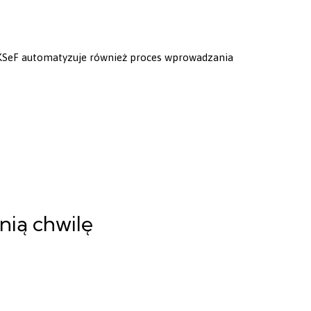
 KSeF automatyzuje również proces wprowadzania
nią chwilę
bór odpowiedniego rozwiązania oraz jego właściwe
ę procesów fakturowania.
dobrać odpowiedni wariant rozwiązania oraz przeprowadzić