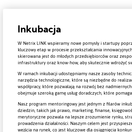
Inkubacja
W Netrix LINK wspieramy nowe pomysły i startupy popr
kluczowy etap w procesie przekształcania innowacyjnych
skierowana jest do młodych przedsiębiorców oraz zespoł
infrastruktury oraz know-how, aby skutecznie wdrożyć sw
W ramach inkubacji udostępniamy nasze zasoby technicz
narzędzia technologiczne, które są niezbędne do realizac
współpracy, które pozwalają na rozwój bez nadmiernych 
obejmuje szeroką gamę usług doradczych, które pomaga
Nasz program mentoringowy jest jednym z filarów inkub
dziedzin, takich jak prawo, marketing, finanse, księgowo
merytoryczne pozwala na lepsze zrozumienie rynku, stra
prowadzenia działalności. Naszym celem jest przyspiesz
wejścia na rynek, co jest kluczowe dla osiągnięcia konk