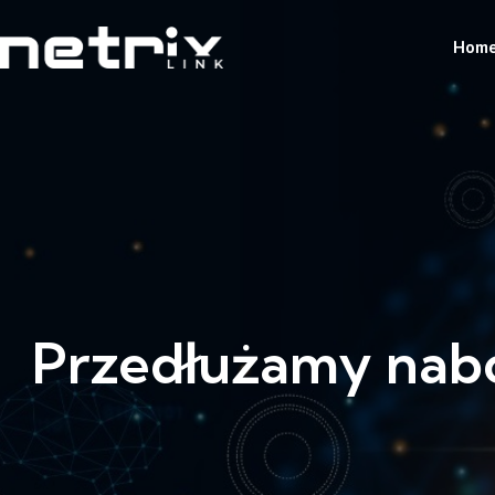
Hom
Przedłużamy nabó