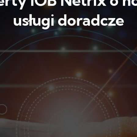
rty IOB Netrix o n
usługi doradcze