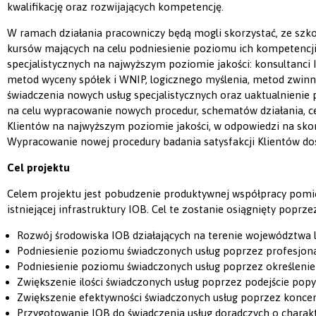
kwalifikację oraz rozwijających kompetencję.
W ramach działania pracowniczy będą mogli skorzystać, ze szk
kursów mających na celu podniesienie poziomu ich kompetencji 
specjalistycznych na najwyższym poziomie jakości: konsultanci 
metod wyceny spółek i WNIP, logicznego myślenia, metod zwinny
świadczenia nowych usług specjalistycznych oraz uaktualnienie
na celu wypracowanie nowych procedur, schematów działania, cel
Klientów na najwyższym poziomie jakości, w odpowiedzi na sk
Wypracowanie nowej procedury badania satysfakcji Klientów do
Cel projektu
Celem projektu jest pobudzenie produktywnej współpracy pomi
istniejącej infrastruktury IOB. Cel te zostanie osiągnięty poprz
Rozwój środowiska IOB działających na terenie województwa 
Podniesienie poziomu świadczonych usług poprzez profesjonal
Podniesienie poziomu świadczonych usług poprzez określeni
Zwiększenie ilości świadczonych usług poprzez podejście pop
Zwiększenie efektywności świadczonych usług poprzez koncent
Przygotowanie IOB do świadczenia usług doradczych o charak