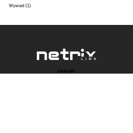
Wywiad
(1)
LinkedIn
Instagram
YouTube
O FIRMIE
Netrix Link Sp. z o.o. to rozwijająca się Instytucja Otoczenia
Biznesu podlegająca systemowi akredytacji dla ośrodków
innowacji. Swoją działalność opiera na 4 filarach: Innowacje,
Audyty, Startupy, B+R.