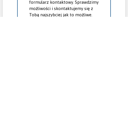
formularz kontaktowy. Sprawdzimy
możliwości i skontaktujemy się z
Tobą najszybciej jak to możliwe.
Formularz kontaktowy
W razie pytań skontaktuj się z
nami.
+48 81 463 60 70
konsulting@netrix.com.pl