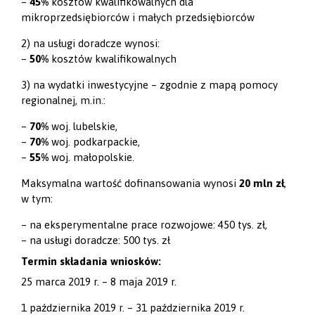
–
45%
kosztów kwalifikowalnych dla
mikroprzedsiębiorców i małych przedsiębiorców
2) na usługi doradcze wynosi:
–
50%
kosztów kwalifikowalnych
3) na wydatki inwestycyjne – zgodnie z mapą pomocy
regionalnej, m.in.:
–
70%
woj. lubelskie,
–
70%
woj. podkarpackie,
–
55%
woj. małopolskie.
Maksymalna wartość dofinansowania wynosi
20 mln zł
,
w tym:
– na eksperymentalne prace rozwojowe: 450 tys. zł,
– na usługi doradcze: 500 tys. zł
Termin składania wniosków:
25 marca 2019 r. – 8 maja 2019 r.
1 października 2019 r. – 31 października 2019 r.