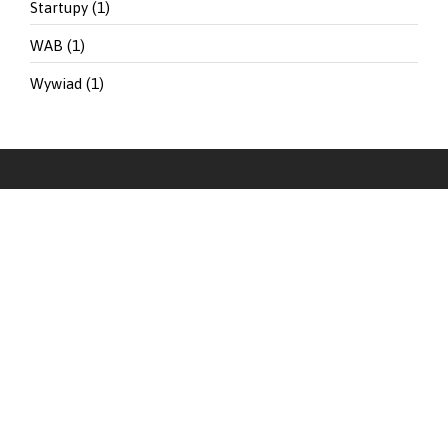
Startupy
(1)
WAB
(1)
Wywiad
(1)
LinkedIn
Instagram
YouTube
O FIRMIE
Netrix Link Sp. z o.o. to rozwijająca się Instytucja Otoczenia